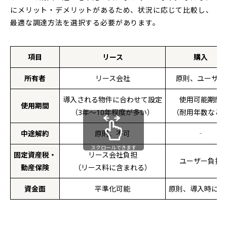
にメリット・デメリットがあるため、状況に応じて比較し、
最適な調達方法を選択する必要があります。
項目
リース
購入
所有者
リース会社
原則、ユーザー
導入される物件に合わせて設定
使用可能期間
使用期間
（3年～10年程度が多い）
（耐用年数など
中途解約
原則、不可
‐
スクロールできます
固定資産税・
リース会社負担
ユーザー負担
動産保険
（リース料に含まれる）
資金面
平準化可能
原則、導入時に全