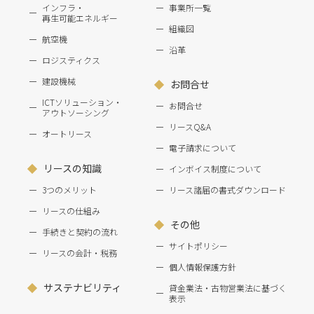
インフラ・
事業所一覧
再生可能エネルギー
組織図
航空機
沿革
ロジスティクス
建設機械
お問合せ
ICTソリューション・
お問合せ
アウトソーシング
リースQ&A
オートリース
電子請求について
リースの知識
インボイス制度について
3つのメリット
リース諸届の書式ダウンロード
リースの仕組み
その他
手続きと契約の流れ
サイトポリシー
リースの会計・税務
個人情報保護方針
サステナビリティ
貸金業法・古物営業法に基づく
表示