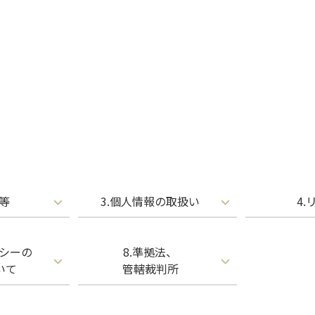
権等
3.個人情報の取扱い
4.
リシーの
8.準拠法、
いて
管轄裁判所