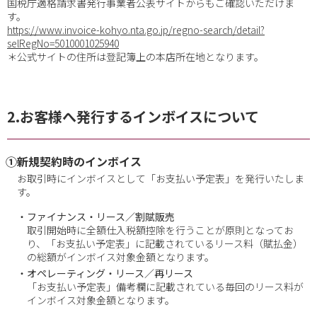
国税庁適格請求書発行事業者公表サイトからもご確認いただけま
す。
https://www.invoice-kohyo.nta.go.jp/regno-search/detail?
selRegNo=5010001025940
＊公式サイトの住所は登記簿上の本店所在地となります。
2.お客様へ発行するインボイスについて
①新規契約時のインボイス
お取引時にインボイスとして「お支払い予定表」を発行いたしま
す。
・ファイナンス・リース／割賦販売
取引開始時に全額仕入税額控除を行うことが原則となってお
り、「お支払い予定表」に記載されているリース料（賦払金）
の総額がインボイス対象金額と
なります。
・オペレーティング・リース／再リース
「お支払い予定表」備考欄に記載されている毎回のリース料が
インボイス対象金額となります。