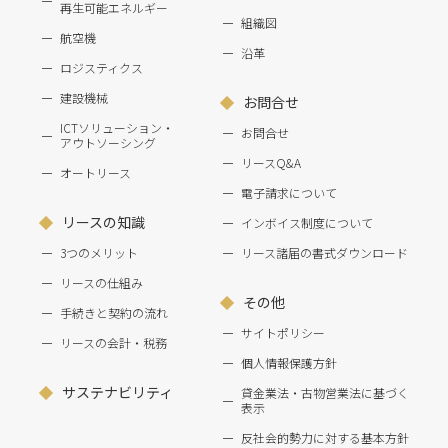
再生可能エネルギー
組織図
航空機
沿革
ロジスティクス
建設機械
お問合せ
ICTソリューション・
お問合せ
アウトソーシング
リースQ&A
オートリース
電子請求について
リースの知識
インボイス制度について
3つのメリット
リース諸届の書式ダウンロード
リースの仕組み
その他
手続きと契約の流れ
サイトポリシー
リースの会計・税務
個人情報保護方針
サステナビリティ
貸金業法・古物営業法に基づく
表示
反社会的勢力に対する基本方針