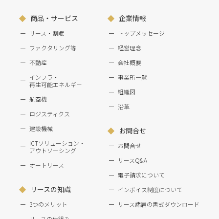
商品・サービス
企業情報
リース・割賦
トップメッセージ
ファクタリング等
経営理念
不動産
会社概要
インフラ・
事業所一覧
再生可能エネルギー
組織図
航空機
沿革
ロジスティクス
建設機械
お問合せ
ICTソリューション・
お問合せ
アウトソーシング
リースQ&A
オートリース
電子請求について
リースの知識
インボイス制度について
3つのメリット
リース諸届の書式ダウンロード
リースの仕組み