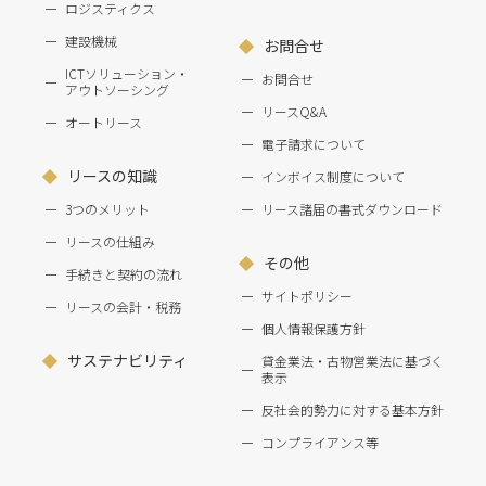
ロジスティクス
建設機械
お問合せ
ICTソリューション・
お問合せ
アウトソーシング
リースQ&A
オートリース
電子請求について
リースの知識
インボイス制度について
3つのメリット
リース諸届の書式ダウンロード
リースの仕組み
その他
手続きと契約の流れ
サイトポリシー
リースの会計・税務
個人情報保護方針
サステナビリティ
貸金業法・古物営業法に基づく
表示
反社会的勢力に対する基本方針
コンプライアンス等